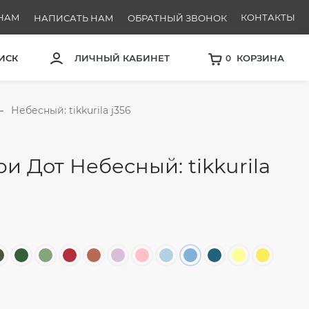
НАМ
КОНТАКТЫ
НАПИСАТЬ НАМ
ОБРАТНЫЙ ЗВОНОК
30
ИСК
ЛИЧНЫЙ КАБИНЕТ
КОРЗИНА
0
Небесный: tikkurila j356
и Дот Небесный: tikkurila