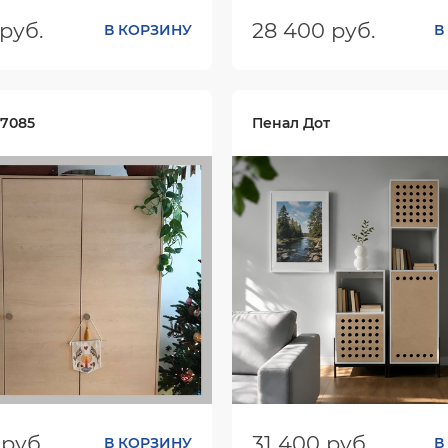
руб.
28 400 руб.
В КОРЗИНУ
В
ШхГхВ):
1941х874х600
Размеры (ШхГхВ):
800х330
Цвет:
.7085
Пенал Дот
 руб.
31 400 руб.
В КОРЗИНУ
В