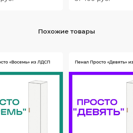
ШхГхВ):
1500х550х2000
Размеры (ШхГхВ):
475х400
Цвет:
Похожие товары
сто «Восемь» из ЛДСП
Пенал Просто «Девять» и