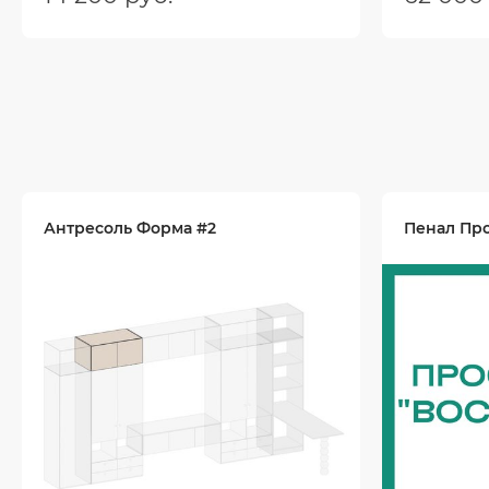
Размеры (ШхГхВ):
900х600х10
Размеры (
Цвет:
Цвет:
Антресоль Форма #2
Пенал Про