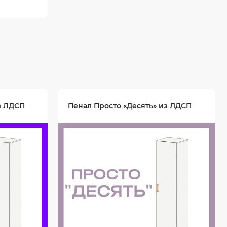
х1950
з ЛДСП
Пенал Просто «Десять» из ЛДСП