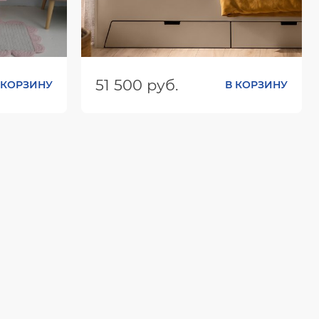
51 500 руб.
 КОРЗИНУ
В КОРЗИНУ
х10
Размеры (ШхГхВ):
2052х1252х814
Цвет: