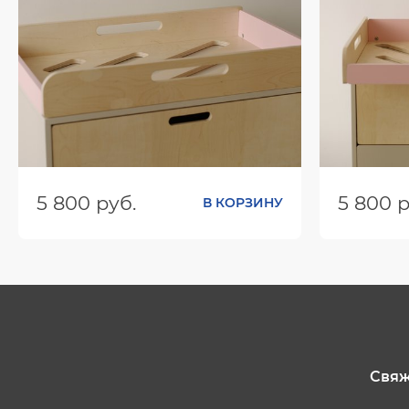
5 800 руб.
5 800 р
В КОРЗИНУ
Размеры (ШхГхВ):
800х515х208
Размеры (
Цвет:
Цвет:
Свяж