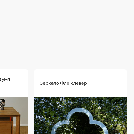
вумя
Зеркало Фло клевер