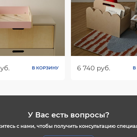
уб.
6 740 руб.
В КОРЗИНУ
В
ШхГхВ):
540х740х208
Размеры (ШхГхВ):
500х300
Цвет:
У Вас есть вопросы?
итесь с нами, чтобы получить консультацию специа