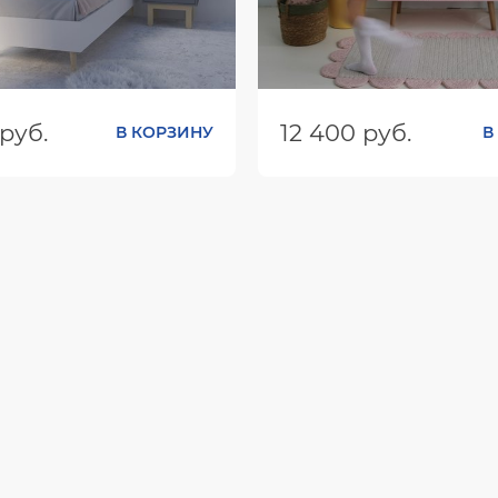
руб.
12 400 руб.
В КОРЗИНУ
В
ШхГхВ):
2054х850х826
Размеры (ШхГхВ):
1200х700
Цвет: