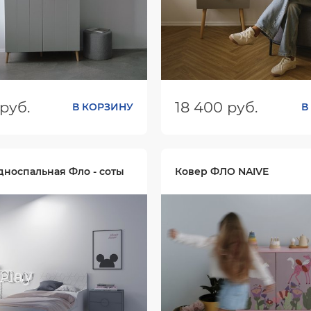
руб.
18 400 руб.
В КОРЗИНУ
В
ШхГхВ):
1000х569х1883
Размеры (ШхГхВ):
500х350
Цвет:
дноспальная Фло - соты
Ковер ФЛО NAIVE