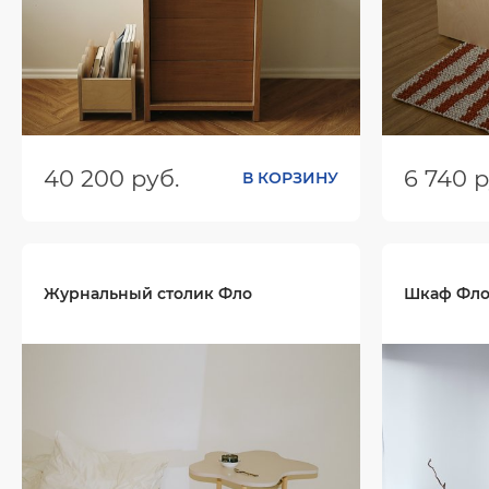
40 200 руб.
6 740 р
В КОРЗИНУ
Размеры (ШхГхВ):
450х435х625
Размеры (
Цвет:
Цвет:
Журнальный столик Фло
Шкаф Фл