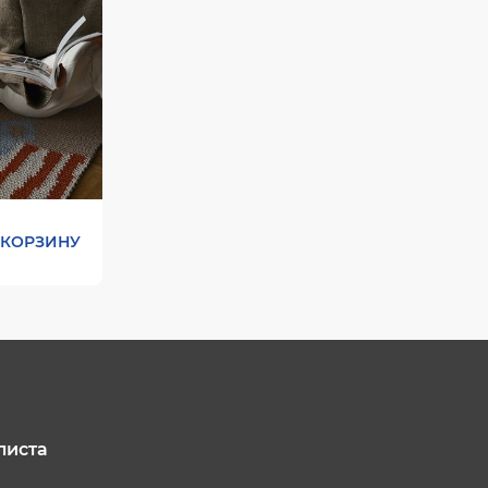
 КОРЗИНУ
х371
листа