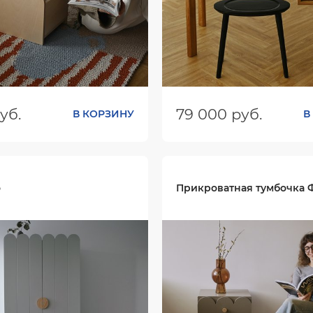
уб.
79 000 руб.
В КОРЗИНУ
В
ШхГхВ):
500х300х371
Размеры (ШхГхВ):
1200х60
Цвет:
о
Прикроватная тумбочка 