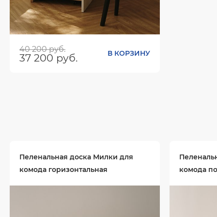
40 200 руб.
В КОРЗИНУ
37 200 руб.
Размеры (ШхГхВ):
450х435х625
Цвет:
Пеленальная доска Милки для
Пеленаль
комода горизонтальная
комода п