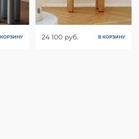
24 100 руб.
 КОРЗИНУ
В КОРЗИНУ
х720
Размеры (ШхГхВ):
800х370х451
Цвет: