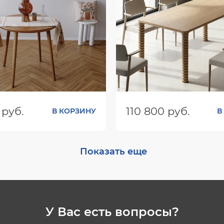
 руб.
110 800 руб.
В КОРЗИНУ
В
ШхГхВ):
790х790х743
Размеры (ШхГхВ):
1990х79
Цвет:
Показать еще
У Вас есть вопросы?