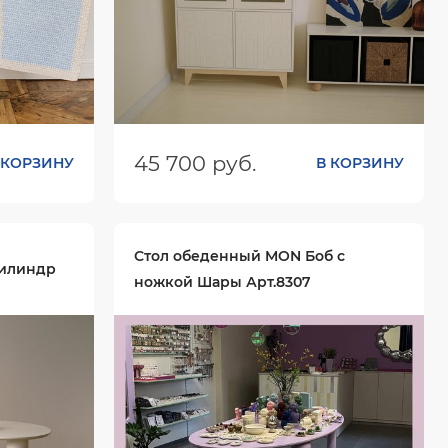
45 700 руб.
 КОРЗИНУ
В КОРЗИНУ
х10
Размеры (ШхГхВ):
938х400х1370
Цвет:
Стол обеденный MON Боб с
цилиндр
ножкой Шары Арт.8307