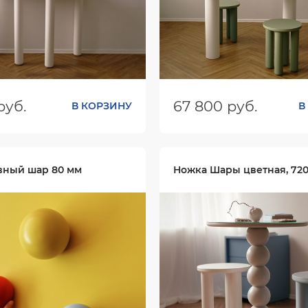
руб.
67 800 руб.
В КОРЗИНУ
В
ШхГхВ):
1000х500х700
Размеры (ШхГхВ):
1530х775
Цвет:
вный шар 80 мм
Ножка Шары цветная, 72