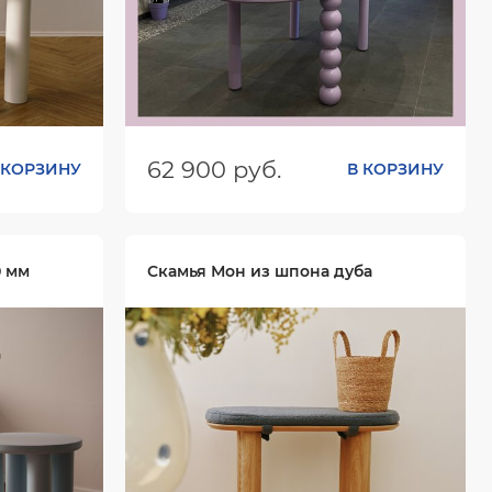
62 900 руб.
 КОРЗИНУ
В КОРЗИНУ
х750
Размеры (ШхГхВ):
900х1800х742
Цвет:
0 мм
Скамья Мон из шпона дуба