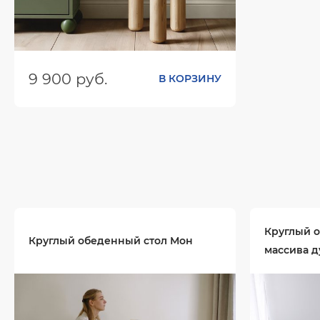
9 900 руб.
В КОРЗИНУ
Размеры (ШхГхВ):
370х370х458
Цвет:
Круглый о
Круглый обеденный стол Мон
массива д