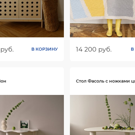
 руб.
14 200 руб.
В КОРЗИНУ
В
ШхГхВ):
800х330х850
Размеры (ШхГхВ):
900х600
Цвет:
Мон
Стол Фасоль с ножками 