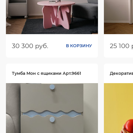
30 300 руб.
25 100 
В КОРЗИНУ
Размеры (ШхГхВ):
750х750х450
Размеры (
Цвет:
Цвет:
Тумба Мон с ящиками Арт.9661
Декорати