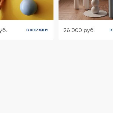
уб.
26 000 руб.
В КОРЗИНУ
В
ШхГхВ):
80х80х73
Размеры (ШхГхВ):
200х200
Цвет: